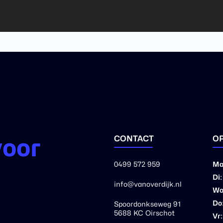
voor
CONTACT
OP
0499 572 959
Ma
Di:
info@vanoverdijk.nl
Wo
Do
Spoordonkseweg 91
5688 KC Oirschot
Vr: