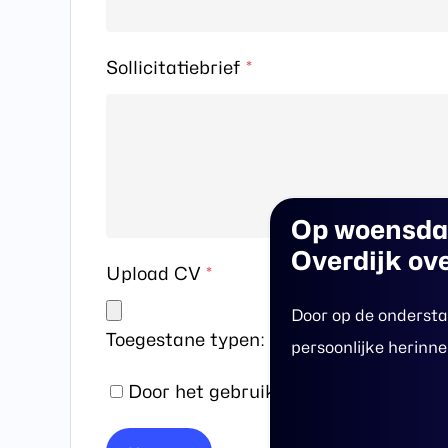
Sollicitatiebrief
*
Op
woensd
Overdijk
ov
Upload CV
*
Door op de ondersta
Toegestane typen: : .pdf, .doc, .docx
persoonlijke herinne
Door het gebruik van dit formulier 