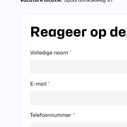
Hit enter to search or ESC to close
Reageer op de
Volledige naam
*
E-mail
*
Telefoonnummer
*