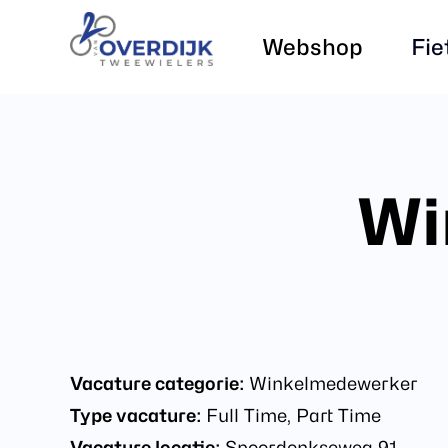
Skip
Webshop
Fie
to
main
content
Wi
Vacature categorie:
Winkelmedewerker
Type vacature:
Full Time
Part Time
Vacature locatie:
Spoordonkseweg 91