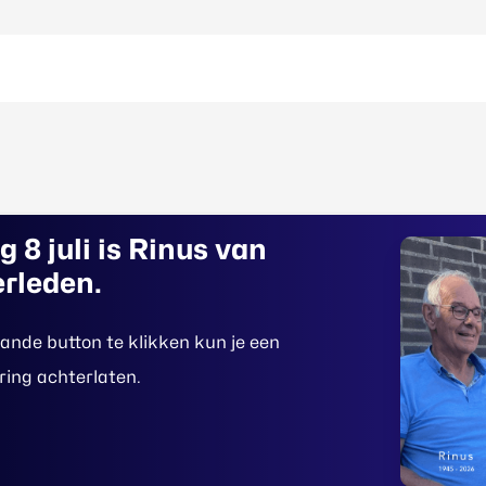
ag
8
juli
is
Rinus
van
erleden.
ande button te klikken kun je een
ring achterlaten.
ga je akkoord met het opslaan en behandelen van je