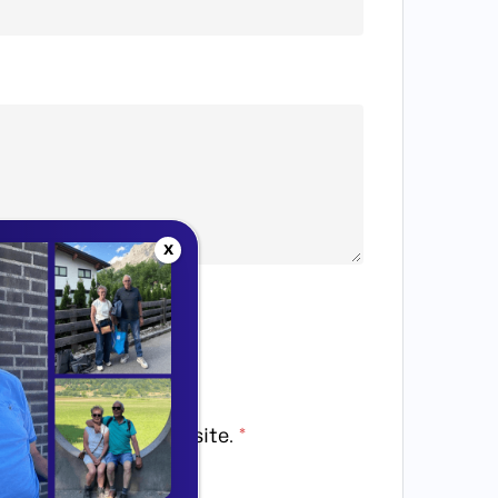
X
 gegevens door deze site.
*