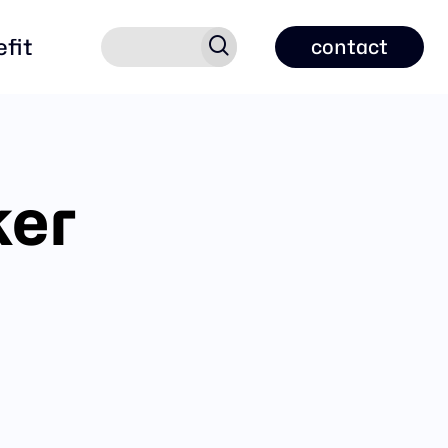
search
efit
contact
er