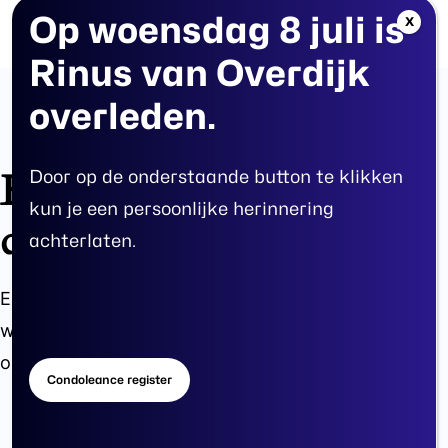
Skip
Op
woensdag
8
juli
is
Menu
X
search
account
to
Rinus
van
Overdijk
main
overleden.
content
Er zijn geweldige
Door op de onderstaande button te klikken
kun je een persoonlijke herinnering
dingen in het verschiet
achterlaten.
Er is iets moois in het vooruitzicht! Onze winkel
wordt momenteel gebouwd en zal binnenkort
online komen!
Condoleance register