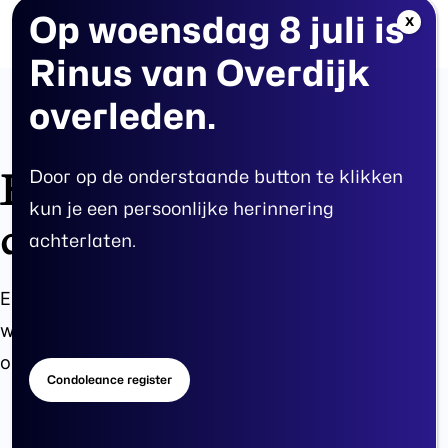
Skip
Op
woensdag
8
juli
is
Menu
X
search
account
to
Rinus
van
Overdijk
main
overleden.
content
Er zijn geweldige
Door op de onderstaande button te klikken
kun je een persoonlijke herinnering
dingen in het verschiet
achterlaten.
Er is iets moois in het vooruitzicht! Onze winkel
wordt momenteel gebouwd en zal binnenkort
online komen!
Condoleance register