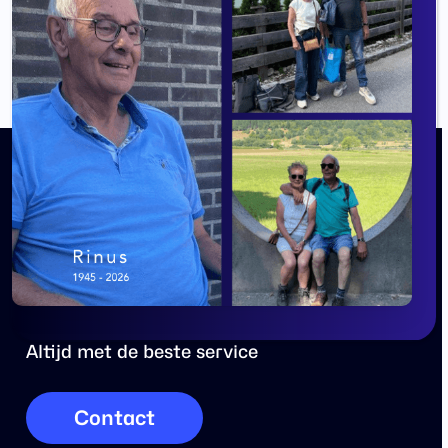
Oorspronkelijke
€
1.999,00
Selecteren
prijs
Huidige
€
1.499,00
was:
prijs
€ 1.999,00.
is:
€ 1.499,00.
Overdijk staat voor
jouw fiets klaar
Altijd met de beste service
Contact