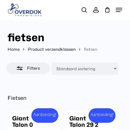
Skip
Menu
Close
search
account
to
Filters
main
content
fietsen
Home
Product verzendklassen
fietsen
Filters
Fietsen
Aanbieding!
Aanbieding!
Giant
Giant
Talon 0
Talon 29 2